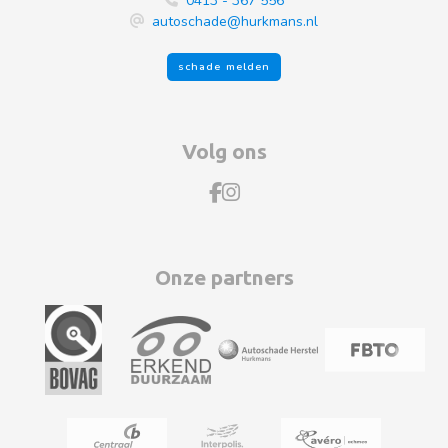
0413 - 367 556
autoschade@hurkmans.nl
schade melden
Volg ons
Onze partners